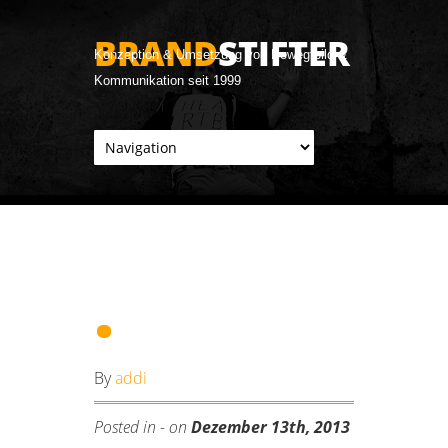
BRAND
STIFTER
Konzeption & Umsetzung von Bewegtbild &
Kommunikation seit 1999
.
By
addi
Posted in - on
Dezember 13th, 2013