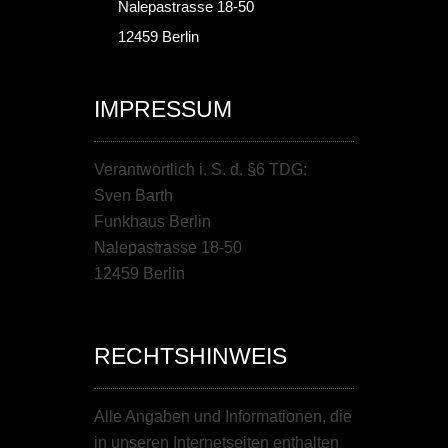
Nalepastrasse 18-50
12459 Berlin
IMPRESSUM
Verantwortlich i. S. d. §6 TDG:
Sven Barth
Funkhaus Berlin
Nalepastrasse 18-50
12459 Berlin
RECHTSHINWEIS
Alle Angaben und Informationen, die
in unseren Internetseiten enthalten