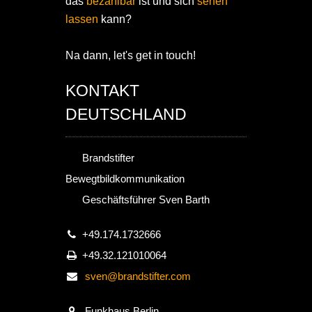
das
bezahlbar
ist und sich
sehen
lassen
kann?
Na dann, let's get in touch!
KONTAKT
DEUTSCHLAND
Brandstifter
Bewegtbildkommunikation
Geschäftsführer Sven Barth
+49.174.1732666
+49.32.121010064
sven@brandstifter.com
Funkhaus Berlin